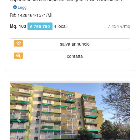
Leggi
Rif: 1428464/1571/MI
Mq. 103
4 locali
7.434 €/mq
€ 765 750
salva annuncio
contatta
Previous
Next