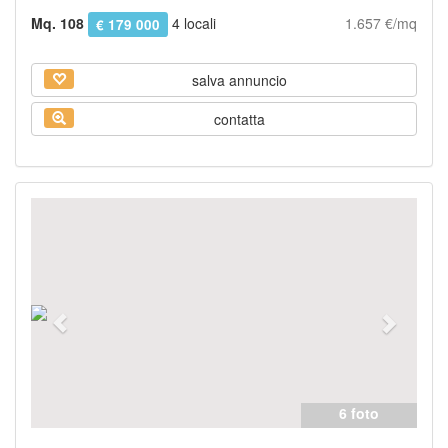
Mq. 108
4 locali
1.657 €/mq
€ 179 000
salva annuncio
contatta
Previous
Next
6 foto