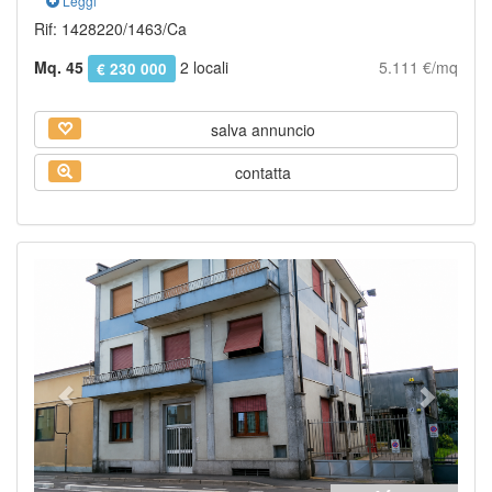
Leggi
Rif: 1428220/1463/Ca
Mq. 45
2 locali
5.111 €/mq
€ 230 000
salva annuncio
contatta
Previous
Next