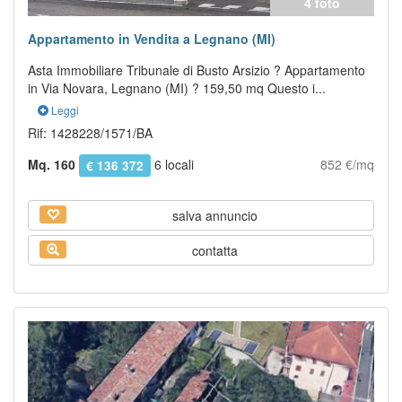
4 foto
Appartamento in Vendita a Legnano (MI)
Asta Immobiliare Tribunale di Busto Arsizio ? Appartamento
in Via Novara, Legnano (MI) ? 159,50 mq Questo i...
Leggi
Rif: 1428228/1571/BA
Mq. 160
6 locali
852 €/mq
€ 136 372
salva annuncio
contatta
Previous
Next