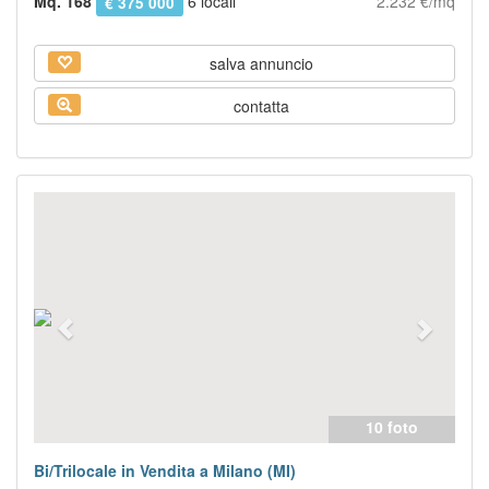
Mq. 168
6 locali
2.232 €/mq
€ 375 000
salva annuncio
contatta
Previous
Next
10 foto
Bi/Trilocale in Vendita a Milano (MI)