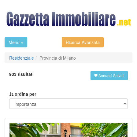
Menù
Ricerca Avanzata
Residenziale
Provincia di Milano
933 risultati
Annunci Salvati
ordina per
Previous
Next