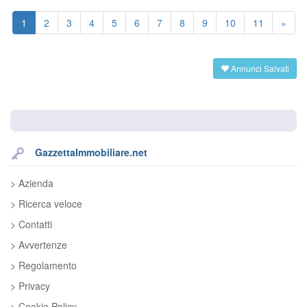
1
2
3
4
5
6
7
8
9
10
11
»
Annunci Salvati
GazzettaImmobiliare.net
> Azienda
> Ricerca veloce
> Contatti
> Avvertenze
> Regolamento
> Privacy
> Cookie Policy