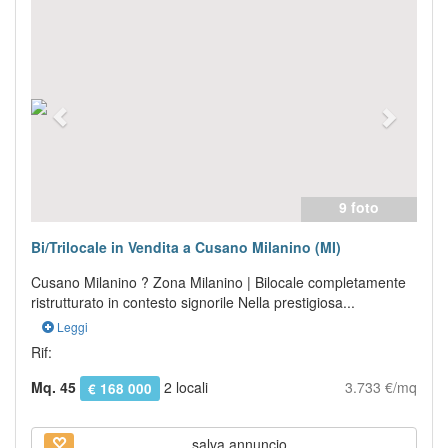
Previous
Next
9 foto
Bi/Trilocale in Vendita a Cusano Milanino (MI)
Cusano Milanino ? Zona Milanino | Bilocale completamente
ristrutturato in contesto signorile Nella prestigiosa...
Leggi
Rif:
Mq. 45
2 locali
3.733 €/mq
€ 168 000
salva annuncio