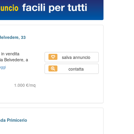
Belvedere, 33
in vendita
salva annuncio
ia Belvedere, a
ggi
contatta
1.000 €/mq
ada Primicerio