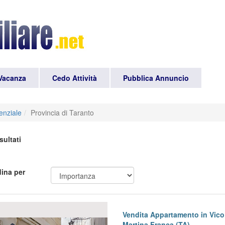
Vacanza
Cedo Attività
Pubblica Annuncio
enziale
Provincia di Taranto
sultati
ina per
evious
Next
Vendita Appartamento in Vico 
Martina Franca (TA)