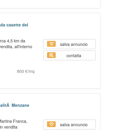
ada casette del
irca 4,5 km da
salva annuncio
ndita, all'interno
contatta
800 €/mq
calitÃ Menzane
 Martina Franca,
salva annuncio
in vendita