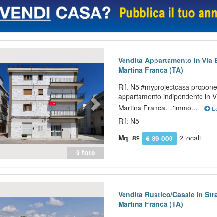
evious
Next
Vendita Appartamento in Via 
Martina Franca (TA)
Rif. N5 #myprojectcasa propone 
appartamento indipendente in V
Martina Franca. L'immo...
Le
Rif: N5
Mq. 89
2 locali
€ 89 000
9 foto
evious
Next
Vendita Rustico/Casale in Str
Martina Franca (TA)