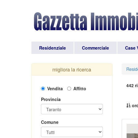
Residenziale
Commerciale
Case 
migliora la ricerca
Resid
442 ri
Vendita
Affitto
Provincia
ord
Comune
Pr