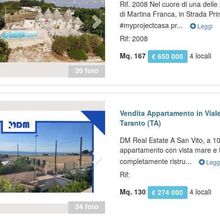
Rif. 2008 Nel cuore di una delle
di Martina Franca, in Strada Pri
#myprojectcasa pr...
Leggi
Rif: 2008
Mq. 167
4 locali
€ 650 000
20 foto
evious
Next
Vendita Appartamento in Vial
Taranto (TA)
DM Real Estate A San Vito, a 10
appartamento con vista mare e 
completamente ristru...
Legg
Rif:
Mq. 130
4 locali
€ 274 000
34 foto