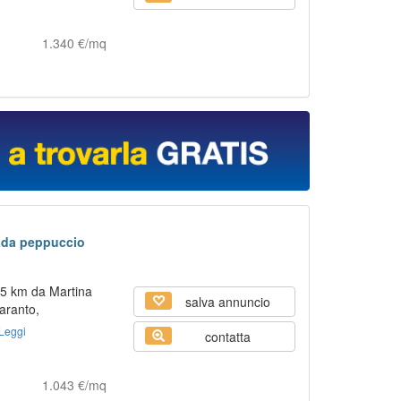
1.340 €/mq
rada peppuccio
 5 km da Martina
salva annuncio
aranto,
Leggi
contatta
1.043 €/mq