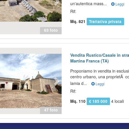
un'autentica mass...
Leggi
Rif:
Mq. 821
Trattativa privata
63 foto
evious
Next
Vendita Rustico/Casale in str
Martina Franca (TA)
Proponiamo in vendita in esclusi
centro urbano, una proprietÃ co
lamia d...
Leggi
Rif:
Mq. 110
4 locali
€ 185 000
47 foto