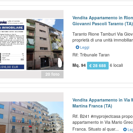
evious
Next
Vendita Appartamento in Rion
Giovanni Pascoli Taranto (TA
Taranto Rione Tamburi Via Giov
proprietà di una unità immobiliare
Leggi
Rif: Tribunale Taran
Mq. 94
6 locali
€ 28 688
20 foto
evious
Next
Vendita Appartamento in Via 
Martina Franca (TA)
Rif. B241 #myprojectcasa propo
appartamento in Via Mario Grec
Franca. Situato al quar...
Leg