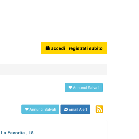
accedi
|
registrati subito
Annunci Salvati
Annunci Salvati
Email Alert
La Favorita , 18