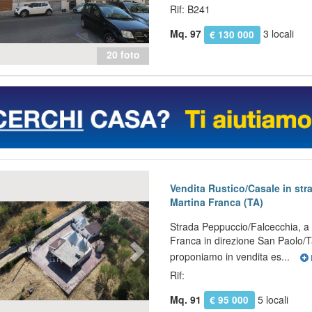
Rif: B241
Mq. 97
3 locali
€ 130 000
20 foto
evious
Next
Vendita Rustico/Casale in st
Martina Franca (TA)
Strada Peppuccio/Falcecchia, a
Franca in direzione San Paolo/T
proponiamo in vendita es...
Rif:
Mq. 91
5 locali
€ 95 000