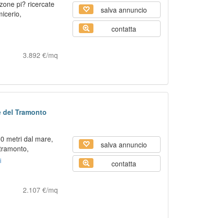
 zone pi? ricercate
salva annuncio
micerio,
contatta
3.892 €/mq
e del Tramonto
0 metri dal mare,
salva annuncio
tramonto,
i
contatta
2.107 €/mq