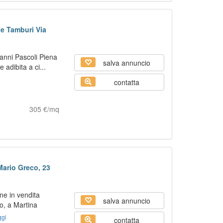
e Tamburi Via
)
anni Pascoli Piena
salva annuncio
 adibita a ci...
contatta
305 €/mq
Mario Greco, 23
ne in vendita
salva annuncio
o, a Martina
gi
contatta