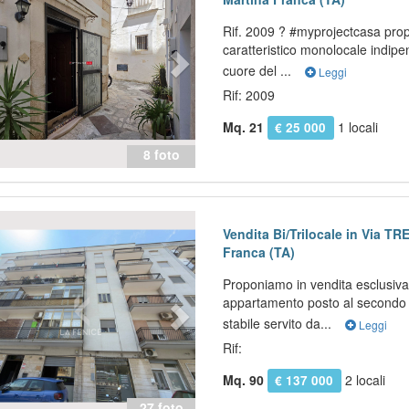
Rif. 2009 ? #myprojectcasa prop
caratteristico monolocale indipe
cuore del ...
Leggi
Rif: 2009
Mq. 21
1 locali
€ 25 000
8 foto
evious
Next
Vendita Bi/Trilocale in Via T
Franca (TA)
Proponiamo in vendita esclusiva
appartamento posto al secondo 
stabile servito da...
Leggi
Rif:
Mq. 90
2 locali
€ 137 000
27 foto