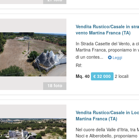
evious
Next
Vendita Rustico/Casale in str
vento Martina Franca (TA)
In Strada Casette del Vento, a c
Martina Franca, proponiamo in ve
di un contes...
Leggi
Rif:
Mq. 40
2 locali
€ 32 000
18 foto
evious
Next
Vendita Rustico/Casale in Lo
Martina Franca (TA)
Nel cuore della Valle d'Itria, tra
Noci e Alberobello, proponiamo 