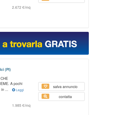
2.672 €/mq
ci (PI)
 CHE
EME. A pochi
salva annuncio
 in ...
Leggi
contatta
1.985 €/mq