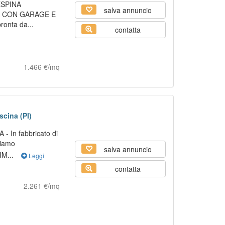
ESPINA
salva annuncio
A CON GARAGE E
onta da...
contatta
1.466 €/mq
scina (PI)
 In fabbricato di
niamo
salva annuncio
M...
Leggi
contatta
2.261 €/mq