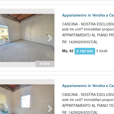
evious
Next
Appartamento in Vendita a Ca
CASCINA - NOSTRA ESCLUSIVA -
sole tre unit? immobiliari propo
APPARTAMENTO AL PIANO PRI
Rif: 1429029/633/CAL
Mq. 82
3 locali
€ 180 000
8 foto
evious
Next
Appartamento in Vendita a Ca
CASCINA - NOSTRA ESCLUSIVA -
sole tre unit? immobiliari propo
APPARTAMENTO AL PIANO TE
Rif: 1429028/633/CAL