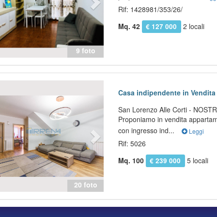
Rif: 1428981/353/26/
Mq. 42
2 locali
€ 127 000
9 foto
evious
Next
Casa indipendente in Vendita 
San Lorenzo Alle Corti - NOST
Proponiamo in vendita appartame
con ingresso ind...
Leggi
Rif: 5026
Mq. 100
5 locali
€ 239 000
20 foto