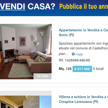
evious
Next
Appartamento in Vendita a Ca
Sotto (PI)
Spazioso appartamento con ing
situato nel comune di Castelfranc
pian...
Leggi
Rif: 1428988/486/88
Mq. 125
5 locali
€ 217 000
12 foto
evious
Next
Villetta a schiera in Vendita 
Crespina Lorenzana (PI)