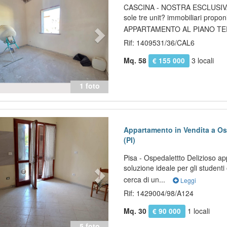
CASCINA - NOSTRA ESCLUSIVA -
sole tre unit? immobiliari propo
APPARTAMENTO AL PIANO TE
Rif: 1409531/36/CAL6
Mq. 58
3 locali
€ 155 000
1 foto
evious
Next
Appartamento in Vendita a Os
(PI)
Pisa - Ospedalettto Delizioso a
soluzione ideale per gli studenti 
cerca di un...
Leggi
Rif: 1429004/98/A124
Mq. 30
1 locali
€ 90 000
5 foto