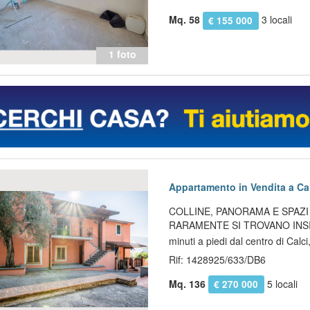
Mq. 58
3 locali
€ 155 000
1 foto
evious
Next
Appartamento in Vendita a Cal
COLLINE, PANORAMA E SPAZI
RARAMENTE SI TROVANO INSI
minuti a piedi dal centro di Calci,
Rif: 1428925/633/DB6
Mq. 136
5 locali
€ 270 000