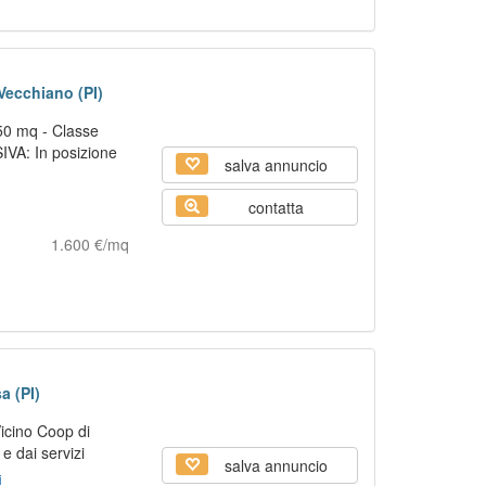
 Vecchiano (PI)
50 mq - Classe
IVA: In posizione
salva annuncio
contatta
1.600 €/mq
a (PI)
cino Coop di
 e dai servizi
salva annuncio
i