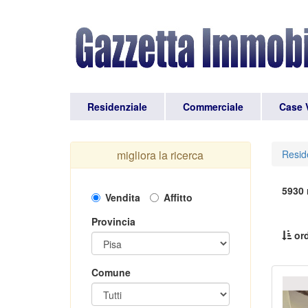
Residenziale
Commerciale
Case 
migliora la ricerca
Resid
5930 r
Vendita
Affitto
Provincia
ord
Comune
Pr