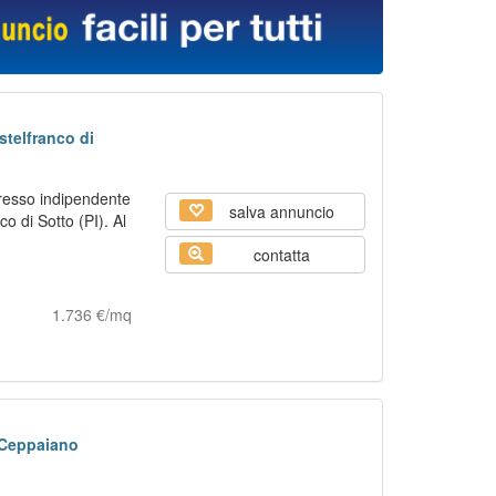
stelfranco di
resso indipendente
salva annuncio
o di Sotto (PI). Al
contatta
1.736 €/mq
a Ceppaiano