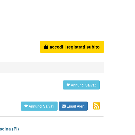
accedi
|
registrati subito
Annunci Salvati
Annunci Salvati
Email Alert
scina (PI)