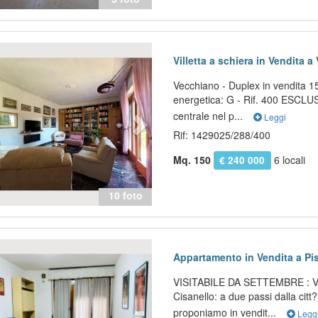
evious
Next
Villetta a schiera in Vendita a
Vecchiano - Duplex in vendita 1
energetica: G - Rif. 400 ESCLUS
centrale nel p...
Leggi
Rif: 1429025/288/400
Mq. 150
6 locali
€ 240 000
10 foto
evious
Next
Appartamento in Vendita a Pis
VISITABILE DA SETTEMBRE : Vi
Cisanello: a due passi dalla citt?
proponiamo in vendit...
Legg