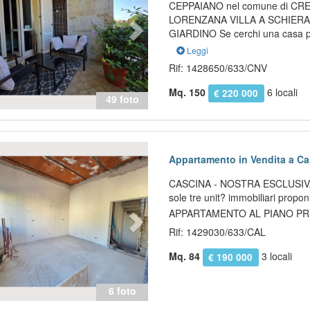
CEPPAIANO nel comune di CR
LORENZANA VILLA A SCHIER
GIARDINO Se cerchi una casa pr
Leggi
Rif: 1428650/633/CNV
Mq. 150
6 locali
€ 220 000
49 foto
evious
Next
Appartamento in Vendita a Ca
CASCINA - NOSTRA ESCLUSIVA -
sole tre unit? immobiliari propo
APPARTAMENTO AL PIANO PRI
Rif: 1429030/633/CAL
Mq. 84
3 locali
€ 190 000
6 foto