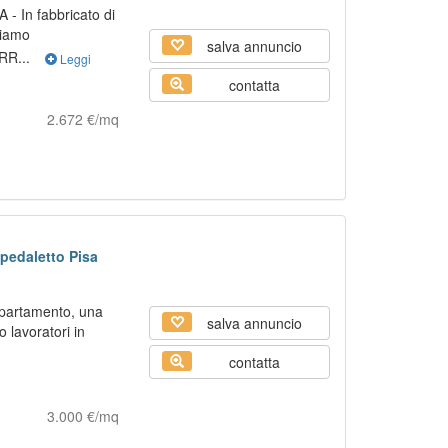
 In fabbricato di
niamo
salva annuncio
RR...
Leggi
contatta
2.672 €/mq
pedaletto Pisa
ppartamento, una
salva annuncio
o lavoratori in
contatta
3.000 €/mq