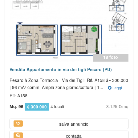
18 foto
Vendita Appartamento in via dei tigli Pesaro (PU)
Pesaro â Zona Torraccia - Via dei Tigli| Rif. A158 â¬ 300.000
| 96 mÂ² comm. Ampia zona giorno/cottura | 1...
Leggi
Rif: A158
Mq. 96
4 locali
3.125 €/mq
€ 300 000
salva annuncio
contatta