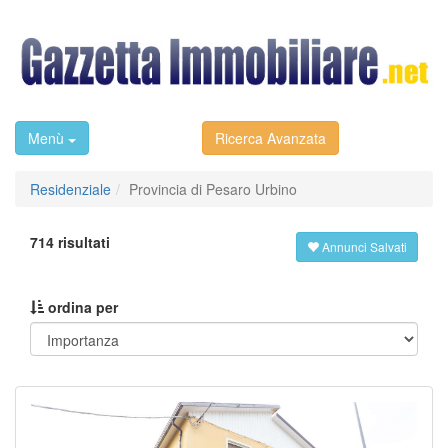
Menù
Ricerca Avanzata
Residenziale
Provincia di Pesaro Urbino
714 risultati
Annunci Salvati
ordina per
Previous
Next