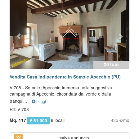
Previous
Next
20 foto
Vendita Casa indipendente in Somole Apecchio (PU)
V 708 - Somole, Apecchio Immersa nella suggestiva
campagna di Apecchio, circondata dal verde e dalla
tranqui...
Leggi
Rif: V 708
Mq. 117
6 locali
435 €/mq
€ 51 000
salva annuncio