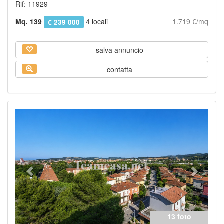
Rif: 11929
Mq. 139
4 locali
1.719 €/mq
€ 239 000
salva annuncio
contatta
Previous
Next
13 foto