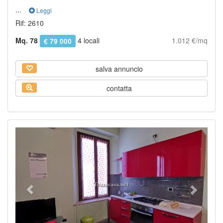
...
Leggi
Rif: 2610
Mq. 78
4 locali
1.012 €/mq
€ 79 000
salva annuncio
contatta
Previous
Next