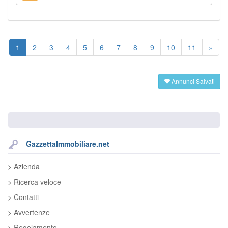
1
2
3
4
5
6
7
8
9
10
11
»
Annunci Salvati
GazzettaImmobiliare.net
> Azienda
> Ricerca veloce
> Contatti
> Avvertenze
> Regolamento