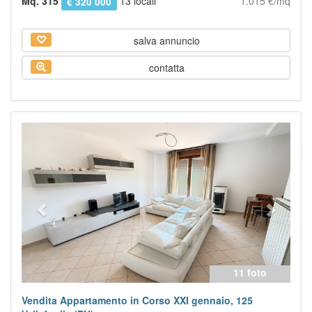
Mq. 315
13 locali
1.015 €/mq
€ 320 000
salva annuncio
contatta
Previous
Next
11 foto
Vendita Appartamento in Corso XXI gennaio, 125