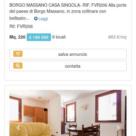
BORGO MASSANO CASA SINGOLA- RIF. FVR206 Alla porte
del paese di Borgo Massano, in zona collinare con
bellissim...
Leggi
Rif: FVR206
Mq. 220
9 locali
863 €/mq
€ 190 000
salva annuncio
contatta
Previous
Next