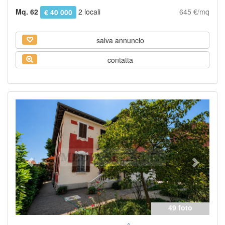
Mq. 62
2 locali
645 €/mq
€ 40 000
salva annuncio
contatta
Previous
Next
49 foto