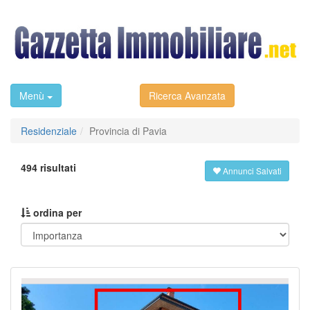
Menù
Ricerca Avanzata
Residenziale
Provincia di Pavia
494 risultati
Annunci Salvati
ordina per
Previous
Next