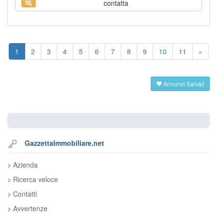
contatta
1
2
3
4
5
6
7
8
9
10
11
»
Annunci Salvati
GazzettaImmobiliare.net
> Azienda
> Ricerca veloce
> Contatti
> Avvertenze