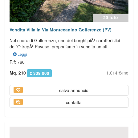
20 foto
Vendita Villa in Via Montecanino Golferenzo (PV)
Nel cuore di Golferenzo, uno dei borghi piÃ¹ caratteristici
dell'OltrepÃ² Pavese, proponiamo in vendita un aff...
Leggi
Rif: 766
Mq. 210
1.614 €/mq
€ 339 000
salva annuncio
contatta
Previous
Next