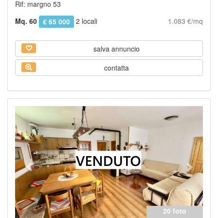
Rif: margno 53
Mq. 60
2 locali
1.083 €/mq
€ 65 000
salva annuncio
contatta
Previous
Next
20 foto