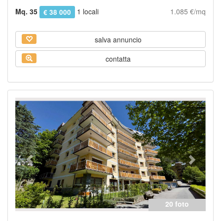
Mq. 35
1 locali
1.085 €/mq
€ 38 000
salva annuncio
contatta
Previous
Next
20 foto