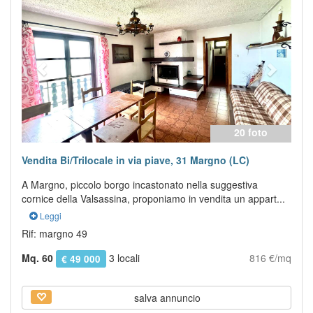
20 foto
Vendita Bi/Trilocale in via piave, 31 Margno (LC)
A Margno, piccolo borgo incastonato nella suggestiva
cornice della Valsassina, proponiamo in vendita un appart...
Leggi
Rif: margno 49
Mq. 60
3 locali
816 €/mq
€ 49 000
salva annuncio