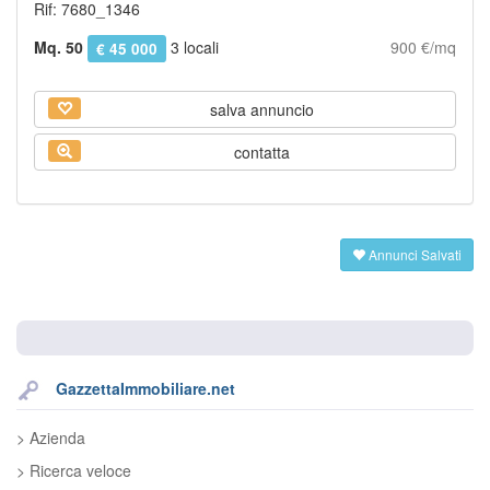
Rif: 7680_1346
Mq. 50
3 locali
900 €/mq
€ 45 000
salva annuncio
contatta
Annunci Salvati
GazzettaImmobiliare.net
> Azienda
> Ricerca veloce