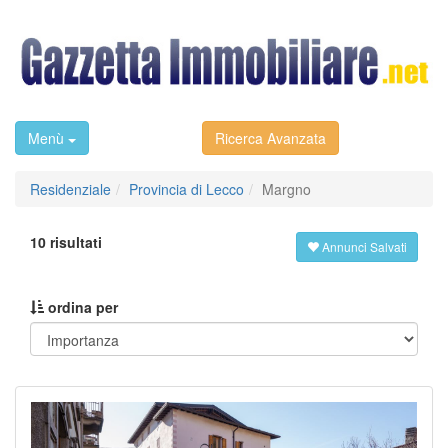
Menù
Ricerca Avanzata
Residenziale
Provincia di Lecco
Margno
10 risultati
Annunci Salvati
ordina per
Previous
Next