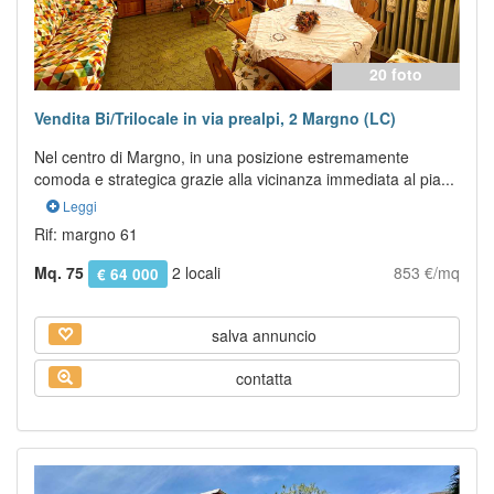
20 foto
Vendita Bi/Trilocale in via prealpi, 2 Margno (LC)
Nel centro di Margno, in una posizione estremamente
comoda e strategica grazie alla vicinanza immediata al pia...
Leggi
Rif: margno 61
Mq. 75
2 locali
853 €/mq
€ 64 000
salva annuncio
contatta
Previous
Next