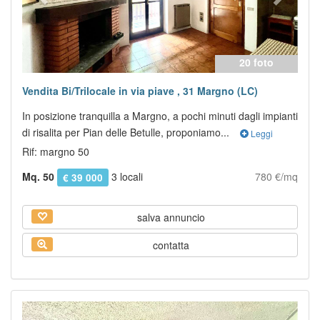
20 foto
Vendita Bi/Trilocale in via piave , 31 Margno (LC)
In posizione tranquilla a Margno, a pochi minuti dagli impianti
di risalita per Pian delle Betulle, proponiamo...
Leggi
Rif: margno 50
Mq. 50
3 locali
780 €/mq
€ 39 000
salva annuncio
contatta
Previous
Next