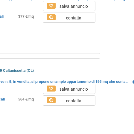
salva annuncio
ali
377 €/mq
contatta
9 Caltanissetta (CL)
iave n. 9, in vendita, si propone un ampio appartamento di 195 mq che conta...
salva annuncio
ali
564 €/mq
contatta