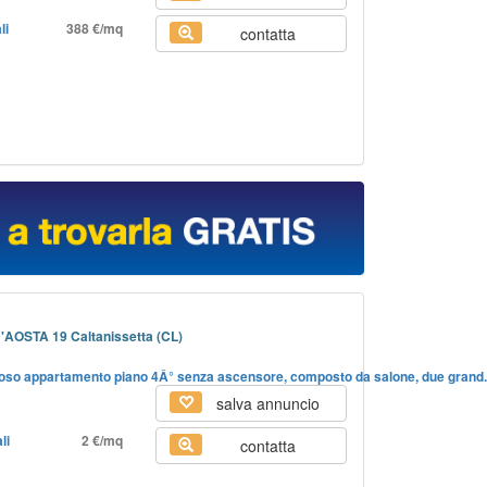
li
388 €/mq
contatta
'AOSTA 19 Caltanissetta (CL)
minoso appartamento piano 4Â° senza ascensore, composto da salone, due grand.
salva annuncio
li
2 €/mq
contatta