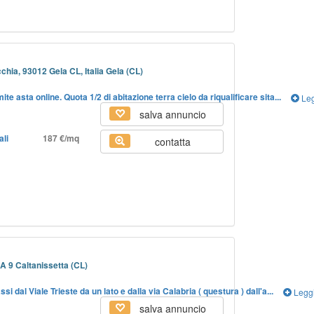
cchia, 93012 Gela CL, Italia Gela (CL)
e asta online. Quota 1/2 di abitazione terra cielo da riqualificare sita...
Leg
salva annuncio
ali
187 €/mq
contatta
 9 Caltanissetta (CL)
si dal Viale Trieste da un lato e dalla via Calabria ( questura ) dall'a...
Legg
salva annuncio