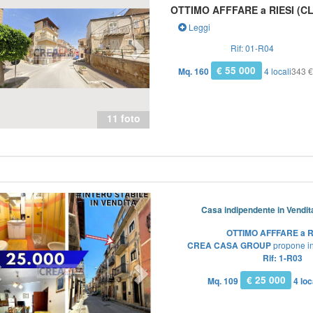
OTTIMO AFFFARE a RIESI (CL)
Leggi
Rif: 01-R04
€ 55 000
Mq. 160
4 locali
343 
11 foto
Previous
Next
Casa indipendente in Vendita
OTTIMO AFFFARE a RI
CREA CASA GROUP
propone i
Rif: 1-R03
€ 25 000
Mq. 109
4 loc