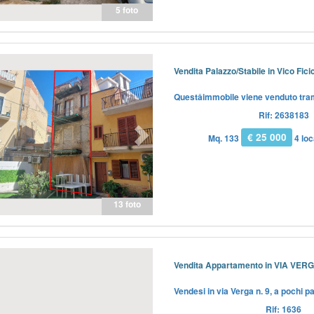
5 foto
Previous
Next
Vendita Palazzo/Stabile in Vico Fici
Questâimmobile viene venduto tramit
Rif: 2638183
€ 25 000
Mq. 133
4 loc
13 foto
Previous
Next
Vendita Appartamento in VIA VERGA
Vendesi in via Verga n. 9, a pochi pas
Rif: 1636