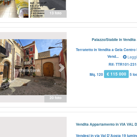
13 foto
Previous
Next
Palazzo/Stabile in Vendita
Terratetto in Vendita a Gela Centro
Vend...
Leggi
Rif: TTR101-231
€ 115 000
Mq. 120
5 loc
20 foto
Previous
Next
Vendita Appartamento in VIA VAL D
Vendesi in via Val D'Aosta 19 lumi