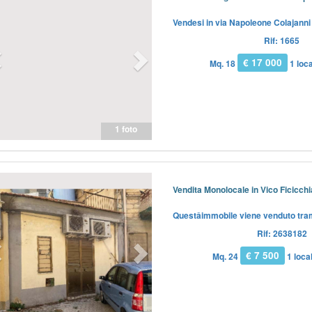
Vendesi in via Napoleone Colajanni 4
Rif: 1665
€ 17 000
Mq. 18
1 loca
1 foto
Previous
Next
Vendita Monolocale in Vico Ficicchia
Questâimmobile viene venduto tramit
Rif: 2638182
€ 7 500
Mq. 24
1 local