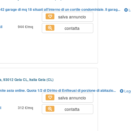
2 garage di mq 18 situati all'interno di un cortile condominiale. Il garag...
L
salva annuncio
li
944 €/mq
contatta
, 93012 Gela CL, Italia Gela (CL)
e asta online. Quota 1/2 di Diritto di Enfiteusi di porzione di abitazio...
Leg
salva annuncio
i
312 €/mq
contatta