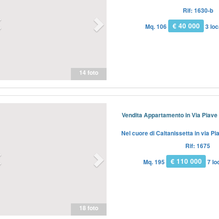
Rif: 1630-b
€ 40 000
Mq. 106
3 loc
14 foto
Previous
Next
Vendita Appartamento in Via Piave 
Nel cuore di Caltanissetta in via P
Rif: 1675
€ 110 000
Mq. 195
7 loc
18 foto