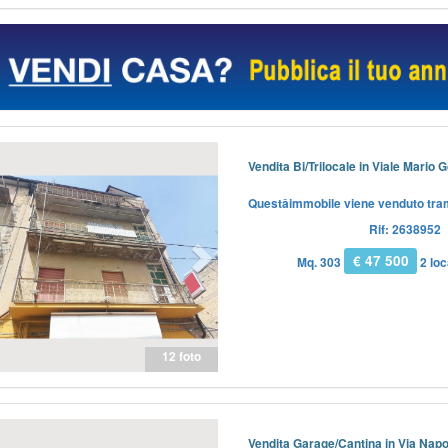
Previous
Next
Vendita Bi/Trilocale in Viale Mario 
Questâimmobile viene venduto trami
Rif: 2638952
€ 47 500
Mq. 303
2 loc
12 foto
Previous
Next
Vendita Garage/Cantina in Via Napo