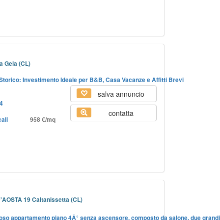
 a Gela (CL)
 Storico: Investimento Ideale per B&B, Casa Vacanze e Affitti Brevi
salva annuncio
4
contatta
ali
958 €/mq
'AOSTA 19 Caltanissetta (CL)
noso appartamento piano 4Â° senza ascensore, composto da salone, due grandi 