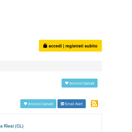
accedi
|
registrati subito
Annunci Salvati
Annunci Salvati
Email Alert
a Riesi (CL)