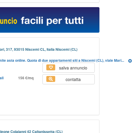
Gori, 317, 93015 Niscemi CL, Italia Niscemi (CL)
te asta online. Quota di due appartamenti siti a Niscemi (CL), viale Mari...
salva annuncio
ali
156 €/mq
contatta
leone Colajanni 42 Caltanissetta (CL)