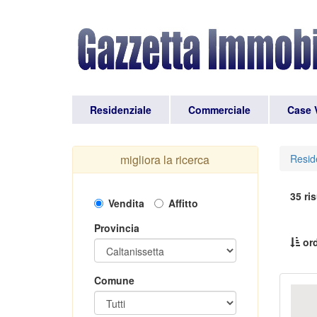
Residenziale
Commerciale
Case 
migliora la ricerca
Resid
35 ris
Vendita
Affitto
Provincia
ord
Comune
Pr