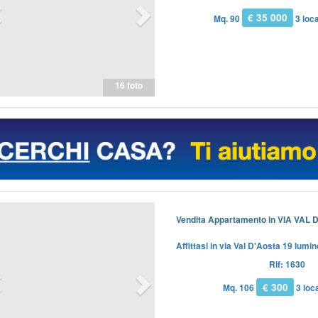
€ 35 000
Mq. 90
3 loca
16 foto
Previous
Next
Vendita Appartamento in VIA VAL D
Affittasi in via Val D'Aosta 19 lu
Rif: 1630
€ 300
Mq. 106
3 loca