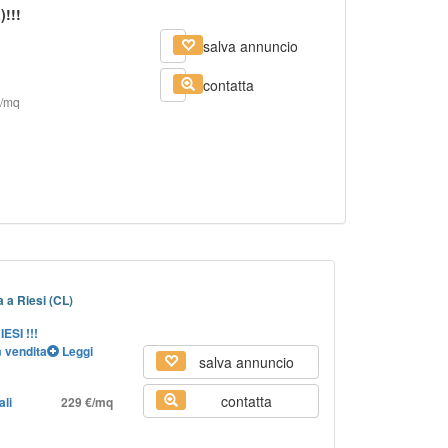
!!!
salva annuncio
contatta
€/mq
 a Riesi (CL)
ESI !!!
n
vendita
Leggi
salva annuncio
contatta
ali
229 €/mq