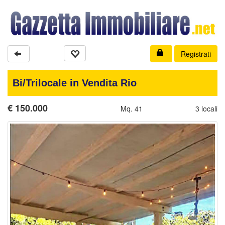
Registrati
Bi/Trilocale in Vendita Rio
€
150.000
Mq. 41
3 locali