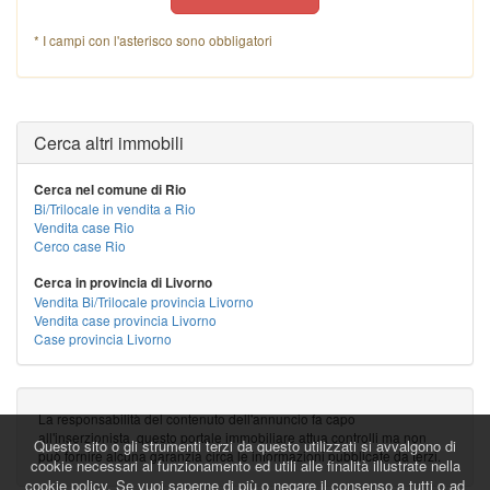
* I campi con l'asterisco sono obbligatori
Cerca altri immobili
Cerca nel comune di Rio
Bi/Trilocale in vendita a Rio
Vendita case Rio
Cerco case Rio
Cerca in provincia di Livorno
Vendita Bi/Trilocale provincia Livorno
Vendita case provincia Livorno
Case provincia Livorno
La responsabilità del contenuto dell'annuncio fa capo
all'inserzionista, questo portale immobiliare attua controlli ma non
Questo sito o gli strumenti terzi da questo utilizzati si avvalgono di
può fornire alcuna garanzia circa le informazioni pubblicate da terzi.
cookie necessari al funzionamento ed utili alle finalità illustrate nella
cookie policy. Se vuoi saperne di più o negare il consenso a tutti o ad