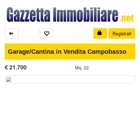
Registrati
Garage/Cantina in Vendita Campobasso
€
21.700
Mq. 22