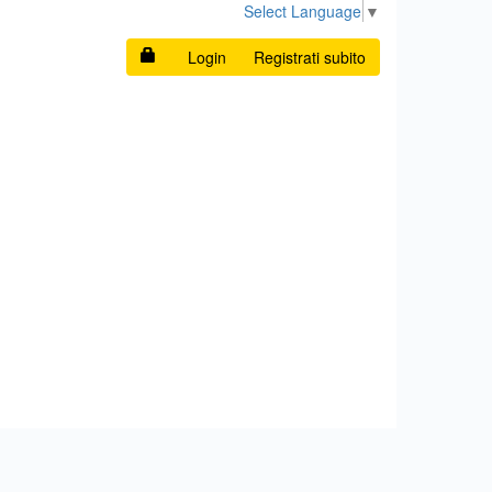
Select Language
▼
Login
Registrati subito