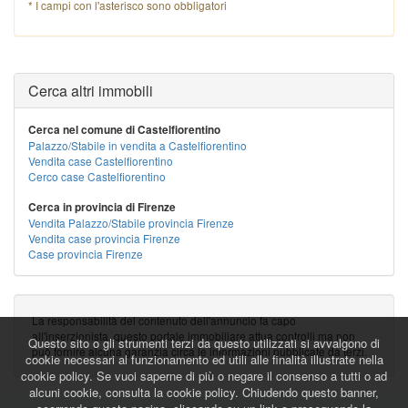
* I campi con l'asterisco sono obbligatori
Cerca altri immobili
Cerca nel comune di Castelfiorentino
Palazzo/Stabile in vendita a Castelfiorentino
Vendita case Castelfiorentino
Cerco case Castelfiorentino
Cerca in provincia di Firenze
Vendita Palazzo/Stabile provincia Firenze
Vendita case provincia Firenze
Case provincia Firenze
La responsabilità del contenuto dell'annuncio fa capo
all'inserzionista, questo portale immobiliare attua controlli ma non
Questo sito o gli strumenti terzi da questo utilizzati si avvalgono di
può fornire alcuna garanzia circa le informazioni pubblicate da terzi.
cookie necessari al funzionamento ed utili alle finalità illustrate nella
cookie policy. Se vuoi saperne di più o negare il consenso a tutti o ad
alcuni cookie, consulta la cookie policy. Chiudendo questo banner,